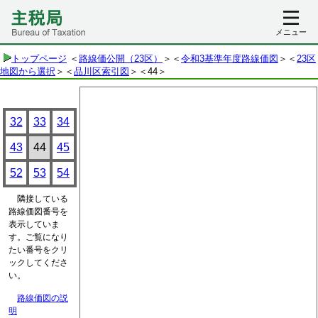
メニュー
トップページ
＜
路線価公開（23区）
＞＜
令和3基準年度路線価図
＞＜
23区
地図から選択
＞＜
品川区索引図
＞
＜44＞
32
33
34
43
44
45
52
53
54
隣接している
路線価図番号を
表示していま
す。ご覧になり
たい番号をクリ
ックしてくださ
い。
路線価図の説
明