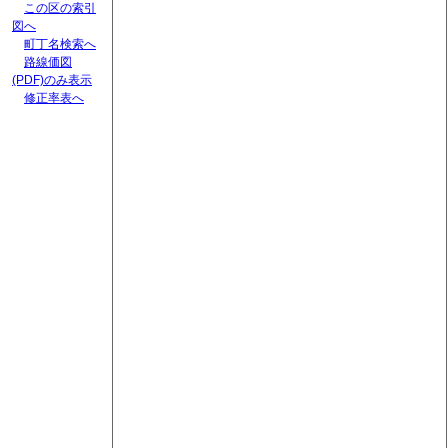
この区の索引
図へ
町丁名検索へ
路線価図
(PDF)のみ表示
修正率表へ