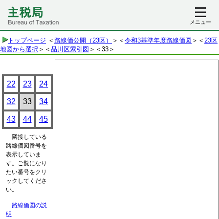
メニュー
トップページ
＜
路線価公開（23区）
＞＜
令和3基準年度路線価図
＞＜
23区
地図から選択
＞＜
品川区索引図
＞
＜33＞
22
23
24
32
33
34
43
44
45
隣接している
路線価図番号を
表示していま
す。ご覧になり
たい番号をクリ
ックしてくださ
い。
路線価図の説
明