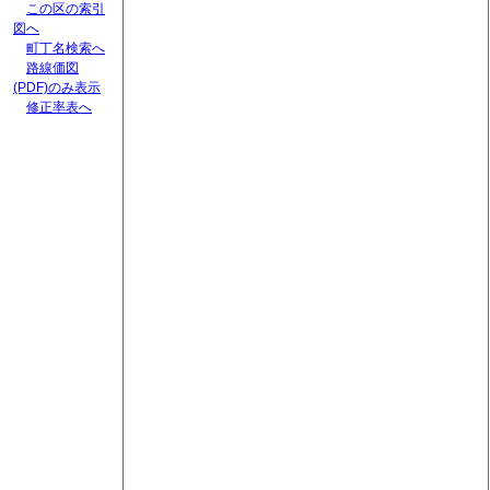
この区の索引
図へ
町丁名検索へ
路線価図
(PDF)のみ表示
修正率表へ