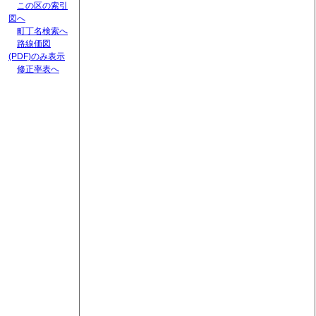
この区の索引
図へ
町丁名検索へ
路線価図
(PDF)のみ表示
修正率表へ