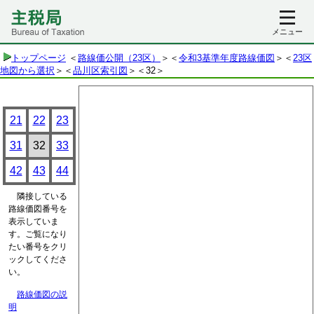
メニュー
トップページ
＜
路線価公開（23区）
＞＜
令和3基準年度路線価図
＞＜
23区
地図から選択
＞＜
品川区索引図
＞
＜32＞
21
22
23
31
32
33
42
43
44
隣接している
路線価図番号を
表示していま
す。ご覧になり
たい番号をクリ
ックしてくださ
い。
路線価図の説
明