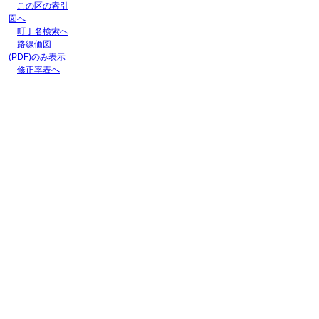
この区の索引
図へ
町丁名検索へ
路線価図
(PDF)のみ表示
修正率表へ