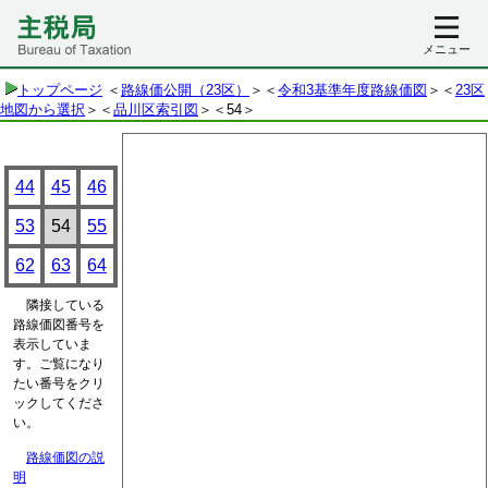
メニュー
トップページ
＜
路線価公開（23区）
＞＜
令和3基準年度路線価図
＞＜
23区
地図から選択
＞＜
品川区索引図
＞
＜54＞
44
45
46
53
54
55
62
63
64
隣接している
路線価図番号を
表示していま
す。ご覧になり
たい番号をクリ
ックしてくださ
い。
路線価図の説
明