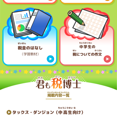
ちゅうがくせい
ぜいきん
中学生
の
税金
のはなし
ぜい
さくぶん
（学習教材）
税
についての
作文
ちゅうこうせい
む
タックス・ダンジョン（
中高生
向
け）