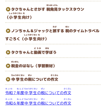
ぜいはっけん
タクちゃんとさがす
税発見
タックスタウン
しょうがくせい
む
（
小学生
向
け）
たび
ぜい
ノンちゃん＆ジャックと
旅
する
税
のタイムトラベル
しょうがくせい
む
すごろく（
小学生
向
け）
どうが
まな
タクちゃんと
動画
で
学
ぼう
ぜいきん
税金
のはなし（学習教材）
ちゅうがくせい
ぜい
さくぶん
中学生
の
税
についての
作文
れいわ
ねんど
ちゅうがくせい
ぜい
さくぶん
令和
７
年度
中学生
の
税
についての
作文
れいわ
ねんど
ちゅうがくせい
ぜい
さくぶん
令和
６
年度
中学生
の
税
についての
作文