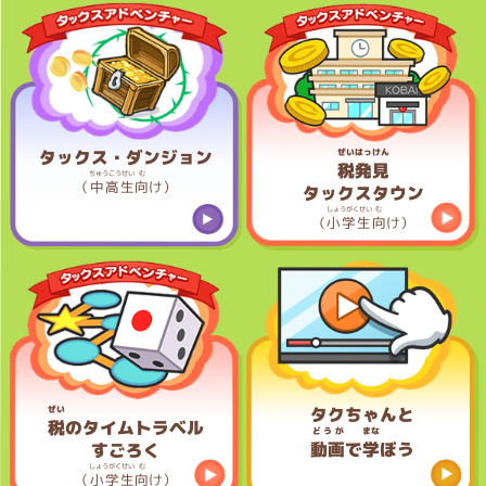
タックス・ダンジョン
ぜいはっけん
税発見
ちゅうこうせい
む
（
中高生
向
け）
タックスタウン
しょうがくせい
む
（
小学生
向
け）
タクちゃんと
ぜい
税
のタイムトラベル
どうが
まな
動画
で
学
ぼう
すごろく
しょうがくせい
む
（
小学生
向
け）