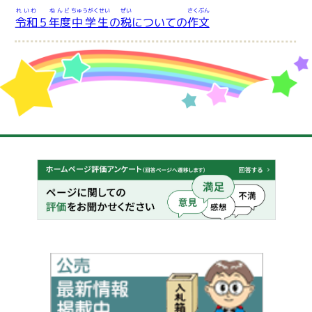
れいわ
ねんど
ちゅうがくせい
ぜい
さくぶん
令和
５
年度
中学生
の
税
についての
作文