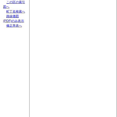
この区の索引
図へ
町丁名検索へ
路線価図
(PDF)のみ表示
修正率表へ