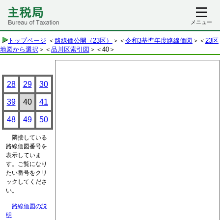
メニュー
トップページ
＜
路線価公開（23区）
＞＜
令和3基準年度路線価図
＞＜
23区
地図から選択
＞＜
品川区索引図
＞
＜40＞
28
29
30
39
40
41
48
49
50
隣接している
路線価図番号を
表示していま
す。ご覧になり
たい番号をクリ
ックしてくださ
い。
路線価図の説
明