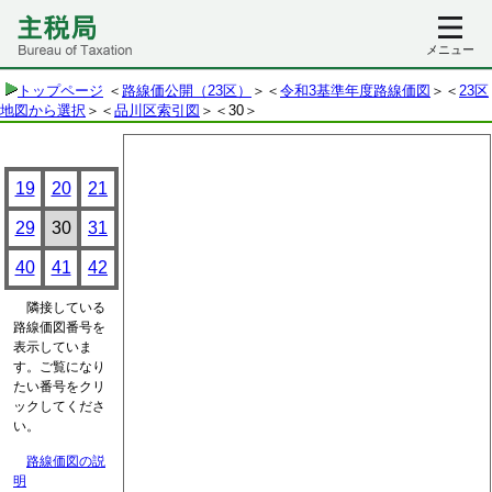
メニュー
トップページ
＜
路線価公開（23区）
＞＜
令和3基準年度路線価図
＞＜
23区
地図から選択
＞＜
品川区索引図
＞
＜30＞
19
20
21
29
30
31
40
41
42
隣接している
路線価図番号を
表示していま
す。ご覧になり
たい番号をクリ
ックしてくださ
い。
路線価図の説
明