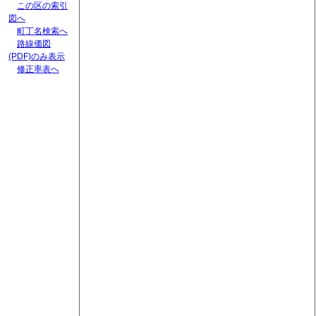
この区の索引
図へ
町丁名検索へ
路線価図
(PDF)のみ表示
修正率表へ