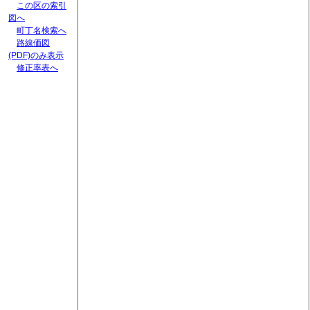
この区の索引
図へ
町丁名検索へ
路線価図
(PDF)のみ表示
修正率表へ