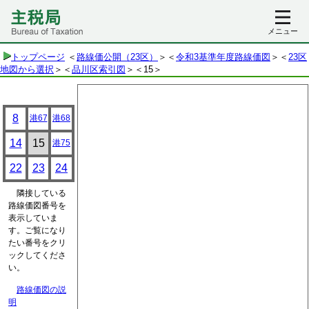
メニュー
トップページ
＜
路線価公開（23区）
＞＜
令和3基準年度路線価図
＞＜
23区
地図から選択
＞＜
品川区索引図
＞
＜15＞
8
港67
港68
14
15
港75
22
23
24
隣接している
路線価図番号を
表示していま
す。ご覧になり
たい番号をクリ
ックしてくださ
い。
路線価図の説
明