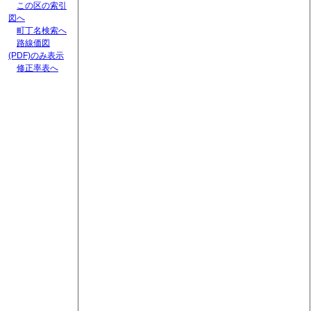
この区の索引
図へ
町丁名検索へ
路線価図
(PDF)のみ表示
修正率表へ