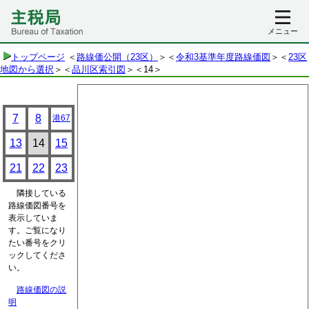
メニュー
トップページ
＜
路線価公開（23区）
＞＜
令和3基準年度路線価図
＞＜
23区
地図から選択
＞＜
品川区索引図
＞
＜14＞
7
8
港67
13
14
15
21
22
23
隣接している
路線価図番号を
表示していま
す。ご覧になり
たい番号をクリ
ックしてくださ
い。
路線価図の説
明