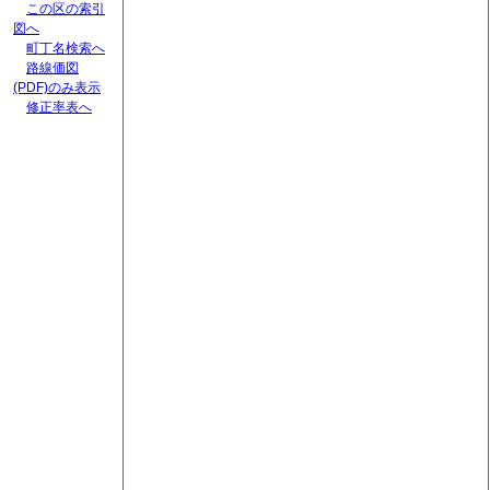
この区の索引
図へ
町丁名検索へ
路線価図
(PDF)のみ表示
修正率表へ