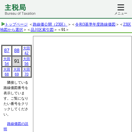
メニュー
トップページ
＜
路線価公開（23区）
＞＜
令和3基準年度路線価図
＞＜
23区
地図から選択
＞＜
品川区索引図
＞
＜91＞
大田
87
88
42
大田
大田
91
54
56
大田
大田
大田
68
69
70
隣接している
路線価図番号を
表示していま
す。ご覧になり
たい番号をクリ
ックしてくださ
い。
路線価図の説
明