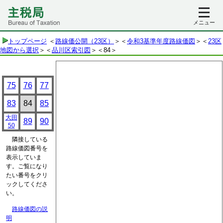
メニュー
トップページ
＜
路線価公開（23区）
＞＜
令和3基準年度路線価図
＞＜
23区
地図から選択
＞＜
品川区索引図
＞
＜84＞
75
76
77
83
84
85
大田
89
90
50
隣接している
路線価図番号を
表示していま
す。ご覧になり
たい番号をクリ
ックしてくださ
い。
路線価図の説
明