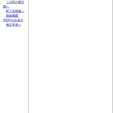
この区の索引
図へ
町丁名検索へ
路線価図
(PDF)のみ表示
修正率表へ