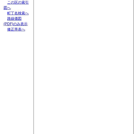
この区の索引
図へ
町丁名検索へ
路線価図
(PDF)のみ表示
修正率表へ