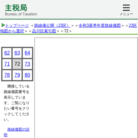
メニュー
トップページ
＜
路線価公開（23区）
＞＜
令和3基準年度路線価図
＞＜
23区
地図から選択
＞＜
品川区索引図
＞
＜72＞
62
63
64
71
72
73
78
79
80
隣接している
路線価図番号を
表示していま
す。ご覧になり
たい番号をクリ
ックしてくださ
い。
路線価図の説
明