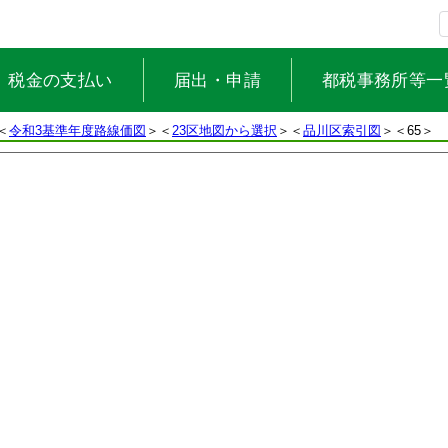
税金の支払い
届出・申請
都税事務所等一
＜
令和3基準年度路線価図
＞＜
23区地図から選択
＞＜
品川区索引図
＞
＜65＞