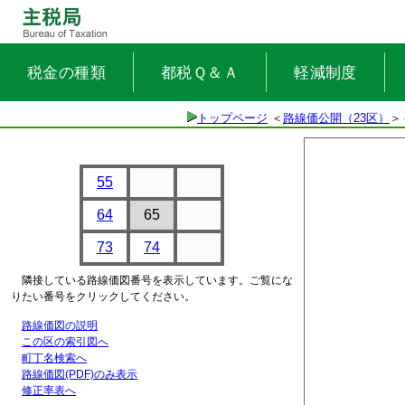
税金の種類
都税Ｑ＆Ａ
軽減制度
トップページ
＜
路線価公開（23区）
＞
55
64
65
73
74
隣接している路線価図番号を表示しています。ご覧にな
りたい番号をクリックしてください。
路線価図の説明
この区の索引図へ
町丁名検索へ
路線価図(PDF)のみ表示
修正率表へ