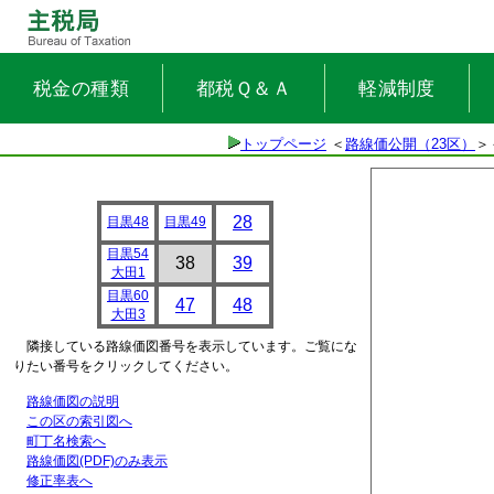
税金の種類
都税Ｑ＆Ａ
軽減制度
トップページ
＜
路線価公開（23区）
＞
28
目黒48
目黒49
目黒54
38
39
大田1
目黒60
47
48
大田3
隣接している路線価図番号を表示しています。ご覧にな
りたい番号をクリックしてください。
路線価図の説明
この区の索引図へ
町丁名検索へ
路線価図(PDF)のみ表示
修正率表へ