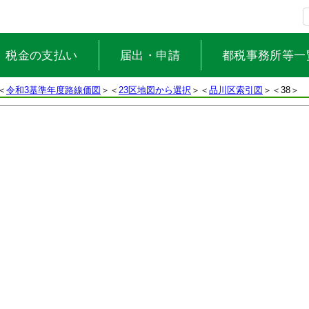
税金の支払い
届出・申請
都税事務所等一
＜
令和3基準年度路線価図
＞＜
23区地図から選択
＞＜
品川区索引図
＞
＜38＞