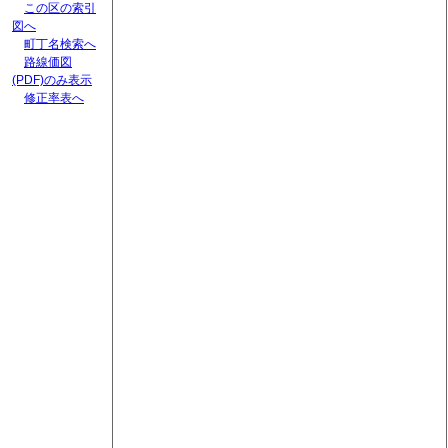
この区の索引
図へ
町丁名検索へ
路線価図
(PDF)のみ表示
修正率表へ