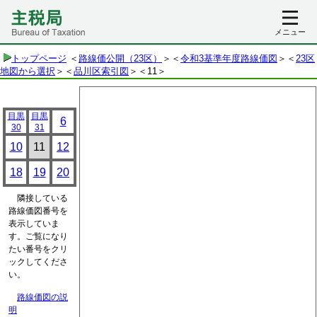
メニュー
トップページ
＜
路線価公開（23区）
＞＜
令和3基準年度路線価図
＞＜
23区
地図から選択
＞＜
品川区索引図
＞
＜11＞
目黒
目黒
6
30
31
10
11
12
18
19
20
隣接している
路線価図番号を
表示していま
す。ご覧になり
たい番号をクリ
ックしてくださ
い。
路線価図の説
明