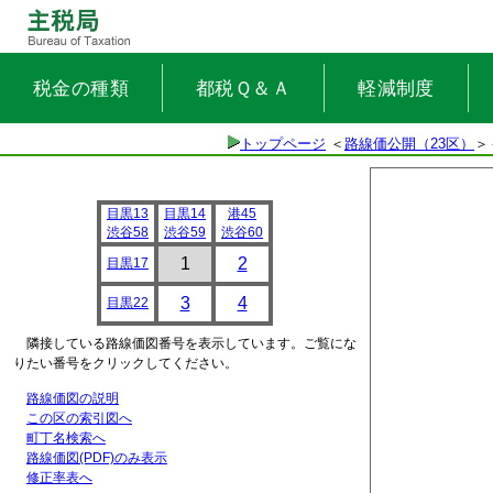
税金の種類
都税Ｑ＆Ａ
軽減制度
トップページ
＜
路線価公開（23区）
＞
目黒13
目黒14
港45
渋谷58
渋谷59
渋谷60
1
2
目黒17
3
4
目黒22
隣接している路線価図番号を表示しています。ご覧にな
りたい番号をクリックしてください。
路線価図の説明
この区の索引図へ
町丁名検索へ
路線価図(PDF)のみ表示
修正率表へ