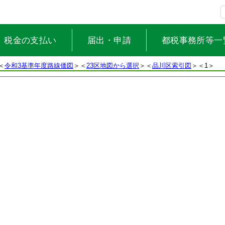
税金の支払い
届出・申請
都税事務所等一
＜
令和3基準年度路線価図
＞＜
23区地図から選択
＞＜
品川区索引図
＞
＜1＞