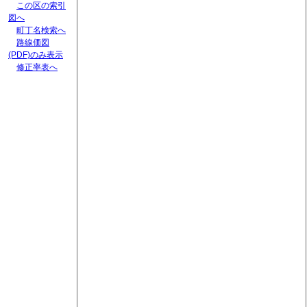
この区の索引
図へ
町丁名検索へ
路線価図
(PDF)のみ表示
修正率表へ