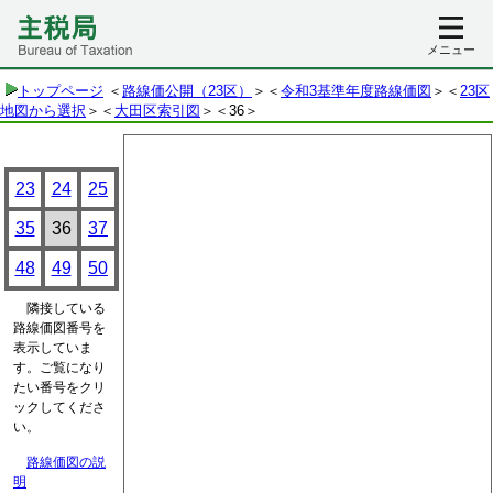
メニュー
トップページ
＜
路線価公開（23区）
＞＜
令和3基準年度路線価図
＞＜
23区
地図から選択
＞＜
大田区索引図
＞
＜36＞
23
24
25
35
36
37
48
49
50
隣接している
路線価図番号を
表示していま
す。ご覧になり
たい番号をクリ
ックしてくださ
い。
路線価図の説
明