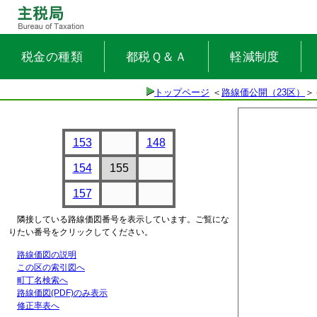
税金の種類
都税Ｑ＆Ａ
軽減制度
トップページ
＜
路線価公開（23区）
＞
153
148
154
155
157
隣接している路線価図番号を表示しています。ご覧にな
りたい番号をクリックしてください。
路線価図の説明
この区の索引図へ
町丁名検索へ
路線価図(PDF)のみ表示
修正率表へ