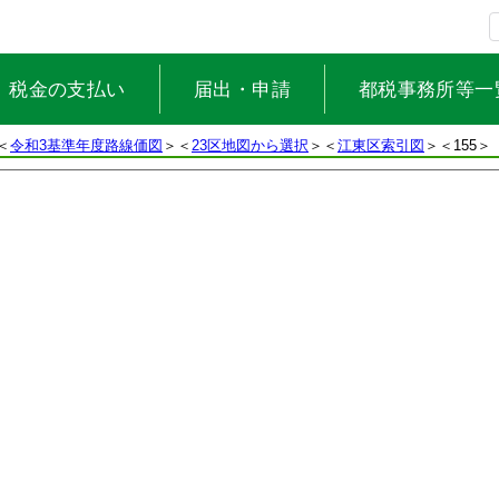
税金の支払い
届出・申請
都税事務所等一
＜
令和3基準年度路線価図
＞＜
23区地図から選択
＞＜
江東区索引図
＞
＜155＞