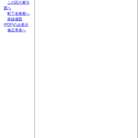
この区の索引
図へ
町丁名検索へ
路線価図
(PDF)のみ表示
修正率表へ