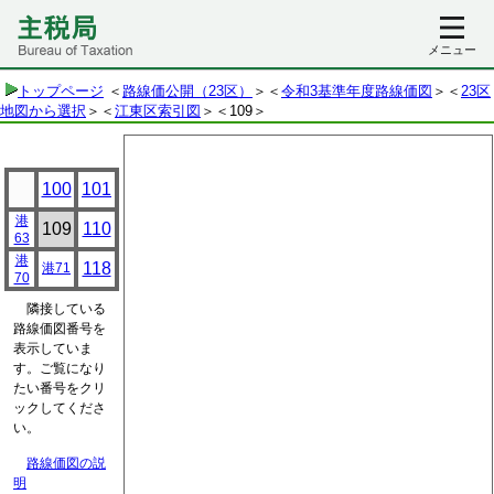
メニュー
トップページ
＜
路線価公開（23区）
＞＜
令和3基準年度路線価図
＞＜
23区
地図から選択
＞＜
江東区索引図
＞
＜109＞
100
101
港
109
110
63
港
118
港71
70
隣接している
路線価図番号を
表示していま
す。ご覧になり
たい番号をクリ
ックしてくださ
い。
路線価図の説
明