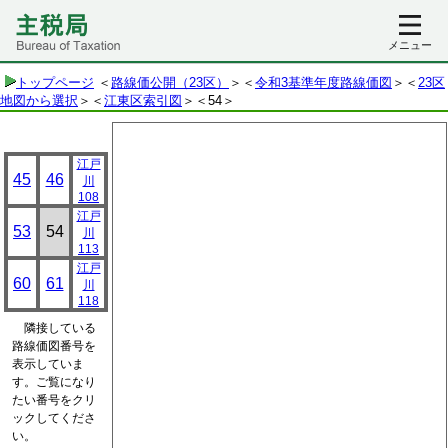
メニュー
トップページ
＜
路線価公開（23区）
＞＜
令和3基準年度路線価図
＞＜
23区
地図から選択
＞＜
江東区索引図
＞
＜54＞
江戸
45
46
川
108
江戸
53
54
川
113
江戸
60
61
川
118
隣接している
路線価図番号を
表示していま
す。ご覧になり
たい番号をクリ
ックしてくださ
い。