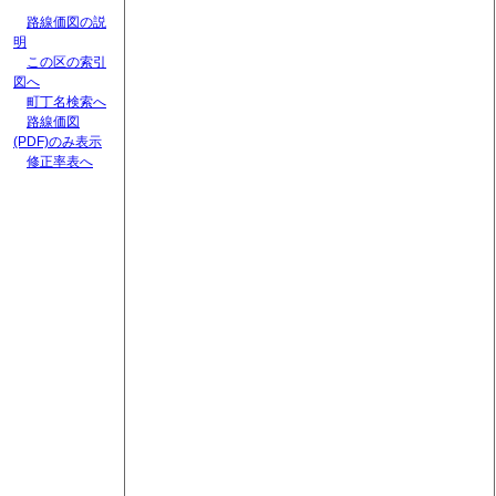
路線価図の説
明
この区の索引
図へ
町丁名検索へ
路線価図
(PDF)のみ表示
修正率表へ