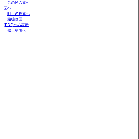
この区の索引
図へ
町丁名検索へ
路線価図
(PDF)のみ表示
修正率表へ