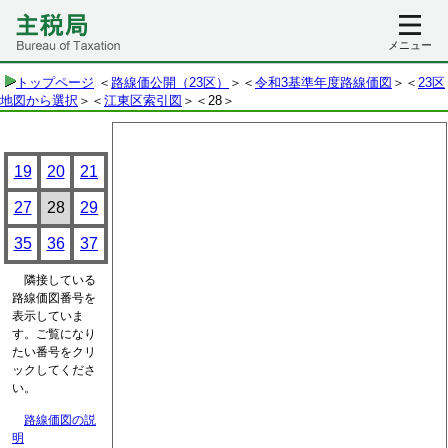
メニュー
トップページ
＜
路線価公開（23区）
＞＜
令和3基準年度路線価図
＞＜
23区
地図から選択
＞＜
江東区索引図
＞
＜28＞
19
20
21
27
28
29
35
36
37
隣接している
路線価図番号を
表示していま
す。ご覧になり
たい番号をクリ
ックしてくださ
い。
路線価図の説
明