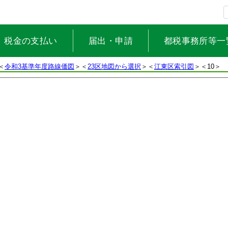
税金の支払い
届出・申請
都税事務所等一
＜
令和3基準年度路線価図
＞＜
23区地図から選択
＞＜
江東区索引図
＞
＜10＞