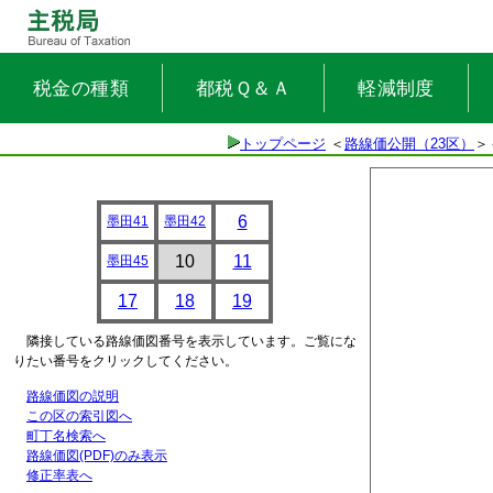
税金の種類
都税Ｑ＆Ａ
軽減制度
トップページ
＜
路線価公開（23区）
＞
6
墨田41
墨田42
10
11
墨田45
17
18
19
隣接している路線価図番号を表示しています。ご覧にな
りたい番号をクリックしてください。
路線価図の説明
この区の索引図へ
町丁名検索へ
路線価図(PDF)のみ表示
修正率表へ