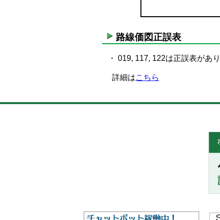
路線価図正誤表
・ 019, 117, 122は正誤表が
詳細は
こちら