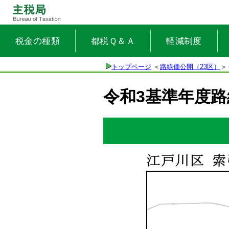
税金の種類
都税Ｑ＆Ａ
軽減制度
トップページ
＜
路線価公開（23区）
＞
令和3基準年度路