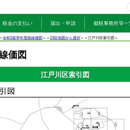
税金の支払い
届出・申請
都税事務所等一
＜
令和3基準年度路線価図
＞＜
23区地図から選択
＞＜江戸川区索引図＞
線価図
江戸川区索引図