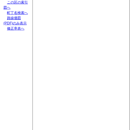
この区の索引
図へ
町丁名検索へ
路線価図
(PDF)のみ表示
修正率表へ