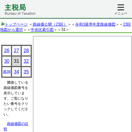
メニュー
トップページ
＜
路線価公開（23区）
＞＜
令和3基準年度路線価図
＞＜
23区
地図から選択
＞＜
中央区索引図
＞
＜31＞
26
27
28
30
31
32
34
35
港38
隣接している
路線価図番号を
表示していま
す。ご覧になり
たい番号をクリ
ックしてくださ
い。
路線価図の説
明